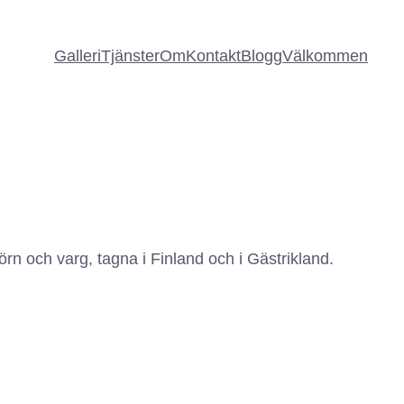
Galleri
Tjänster
Om
Kontakt
Blogg
Välkommen
rn och varg, tagna i Finland och i Gästrikland.